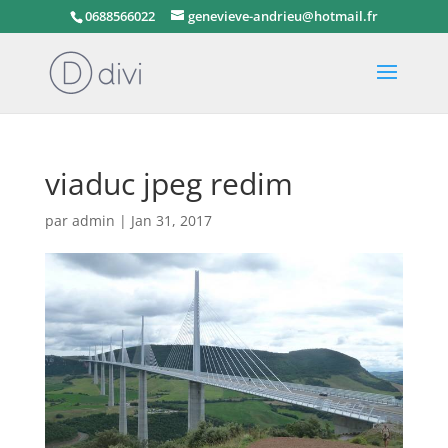
0688566022
genevieve-andrieu@hotmail.fr
viaduc jpeg redim
par
admin
|
Jan 31, 2017