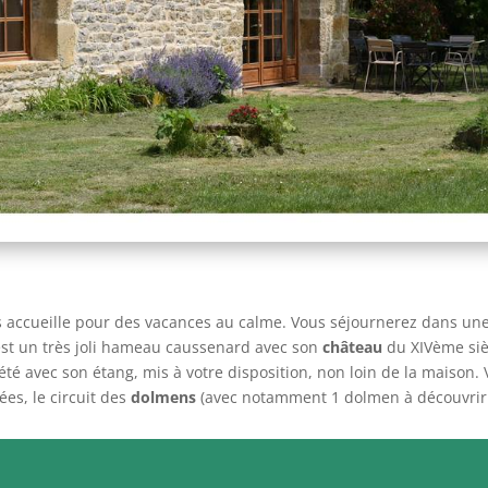
s accueille pour des vacances au calme. Vous séjournerez dans une
st un très joli hameau caussenard avec son
château
du XIVème siè
té avec son étang, mis à votre disposition, non loin de la maison. 
es, le circuit des
dolmens
(avec notamment 1 dolmen à découvrir su