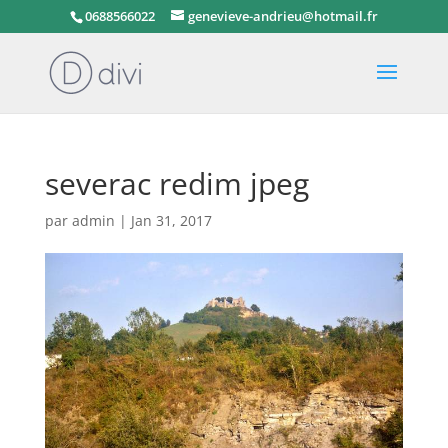
0688566022
genevieve-andrieu@hotmail.fr
severac redim jpeg
par
admin
|
Jan 31, 2017